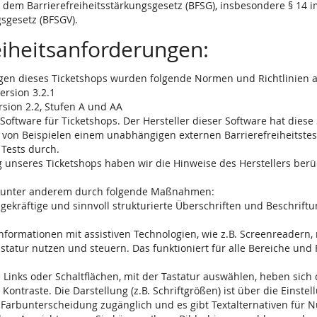
dem Barrierefreiheitsstärkungsgesetz (BFSG), insbesondere § 14 i
sgesetz (BFSGV).
reiheitsanforderungen:
ungen dieses Ticketshops wurden folgende Normen und Richtlinien
ersion 3.2.1
rsion 2.2, Stufen A und AA
Software für Ticketshops. Der Hersteller dieser Software hat dies
d von Beispielen einem unabhängigen externen Barrierefreiheitstest
Tests durch.
 unseres Ticketshops haben wir die Hinweise des Herstellers berüc
en unter anderem durch folgende Maßnahmen:
ssagekräftige und sinnvoll strukturierte Überschriften und Beschrif
nformationen mit assistiven Technologien, wie z.B. Screenreadern,
statur nutzen und steuern. Das funktioniert für alle Bereiche und F
 Links oder Schaltflächen, mit der Tastatur auswählen, heben sich 
 Kontraste. Die Darstellung (z.B. Schriftgrößen) ist über die Einst
e Farbunterscheidung zugänglich und es gibt Textalternativen für