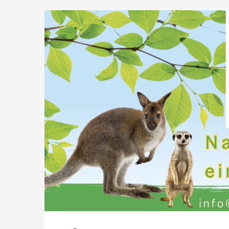
Wild-
Zum
Haupt-
&
Inhalt
springen
Erlebnispark
Daun
GmbH