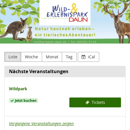
Wild-
Zum
Haupt-
&
Inhalt
springen
Erlebnispark
Daun
GmbH
Liste
Woche
Monat
Tag
iCal
Nächste Veranstaltungen
Wildpark
Jetzt buchen
Tickets
Vergangene Veranstaltungen zeigen