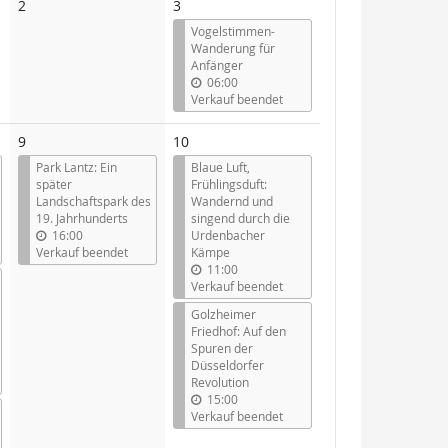
Keine
2
3
Veranstaltungen
Vogelstimmen-
Wanderung für
Anfänger
06:00
Verkauf beendet
9
10
Park Lantz: Ein
Blaue Luft,
später
Frühlingsduft:
Landschaftspark des
Wandernd und
19. Jahrhunderts
singend durch die
16:00
Urdenbacher
Verkauf beendet
Kämpe
11:00
Verkauf beendet
Golzheimer
Friedhof: Auf den
Spuren der
Düsseldorfer
Revolution
15:00
Verkauf beendet