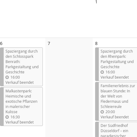
Keine
1
Veranstaltungen
Keine
6
7
8
Veranstaltungen
Spaziergang durch
Spaziergang durch
den Schlosspark
den Rheinpark:
Benrath:
Parkgestaltung und
Parkgestaltung und
Geschichte
Geschichte
16:00
16:00
Verkauf beendet
Verkauf beendet
Familienerlebnis zur
Malkastenpark:
blauen Stunde: In
Heimische und
der Welt von
exotische Pflanzen
Fledermaus und
in malerischer
Schleiereule
Kulisse
20:00
16:30
Verkauf beendet
Verkauf beendet
Der Südfriedhof
Düsseldorf – ein
paradiesischer