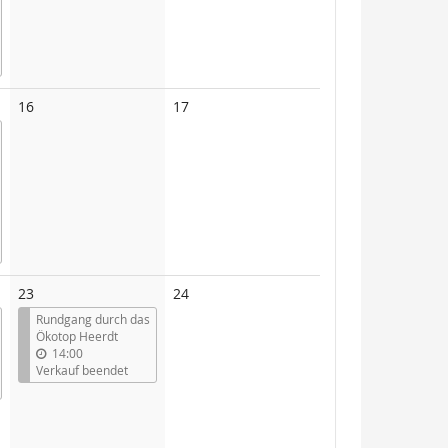
Keine
Keine
16
17
Veranstaltungen
Veranstaltungen
Keine
23
24
Veranstaltungen
Rundgang durch das
Ökotop Heerdt
14:00
Verkauf beendet