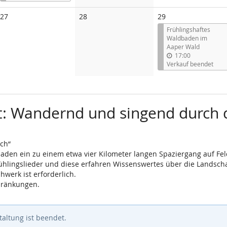
Keine
Keine
27
28
29
Veranstaltungen
Veranstaltungen
Frühlingshaftes
Waldbaden im
Aaper Wald
17:00
Verkauf beendet
uft: Wandernd und singend durc
ch“
 laden ein zu einem etwa vier Kilometer langen Spaziergang auf 
lingslieder und diese erfahren Wissenswertes über die Landschaf
werk ist erforderlich.
hränkungen.
altung ist beendet.