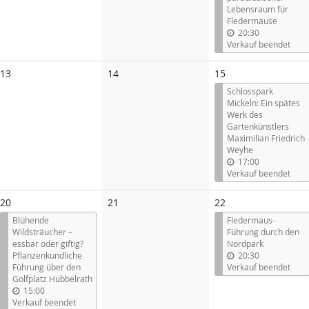
Lebensraum für
Fledermäuse
20:30
Verkauf beendet
Keine
Keine
13
14
15
Veranstaltungen
Veranstaltungen
Schlosspark
Mickeln: Ein spätes
Werk des
Gartenkünstlers
Maximilian Friedrich
Weyhe
17:00
Verkauf beendet
Keine
20
21
22
Veranstaltungen
Blühende
Fledermaus-
Wildsträucher –
Führung durch den
essbar oder giftig?
Nordpark
Pflanzenkundliche
20:30
Führung über den
Verkauf beendet
Golfplatz Hubbelrath
15:00
Verkauf beendet