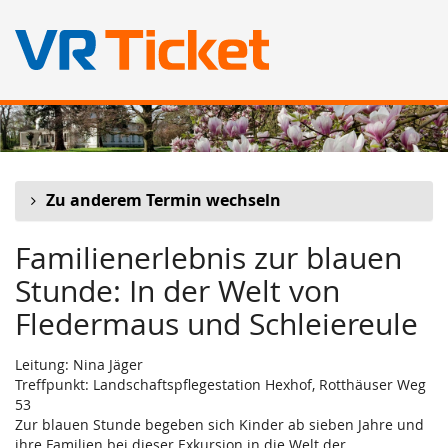
Zum
Haupt-
Inhalt
springen
Zu anderem Termin wechseln
Familienerlebnis zur blauen
Stunde: In der Welt von
Fledermaus und Schleiereule
Leitung: Nina Jäger
Treffpunkt: Landschaftspflegestation Hexhof, Rotthäuser Weg
53
Zur blauen Stunde begeben sich Kinder ab sieben Jahre und
ihre Familien bei dieser Exkursion in die Welt der