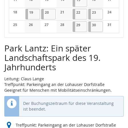
Keine Veranstaltungen
Keine Veranstaltungen
Keine Veranstaltungen
Keine Veranstaltungen
Keine Veranstaltung
Keine Veran
18
19.05.2026
1 Veranstaltung
20.05.2026
1 Veranstaltung
21
22.05.2026
1 Veranstaltung
23.05.2026
1 Veranstaltung
24
19
20
22
23
Keine Veranstaltungen
Keine Veranstaltungen
Keine Veran
25
26
27
28
29.05.2026
1 Veranstaltung
30.05.2026
1 Veranstaltung
31
29
30
Keine Veranstaltungen
Keine Veranstaltungen
Keine Veranstaltungen
Keine Veranstaltungen
Keine Veran
Park Lantz: Ein später
Landschaftspark des 19.
Jahrhunderts
Leitung: Claus Lange
Treffpunkt: Parkeingang an der Lohauser Dorfstraße
Geeignet für Menschen mit Mobilitätseinschränkungen.
Der Buchungszeitraum für diese Veranstaltung
ist beendet.
Treffpunkt: Parkeingang an der Lohauser Dorfstraße