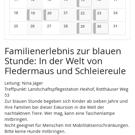
Keine Veranstaltungen
Keine Veranstaltungen
Keine Veranstaltungen
Keine Veranstaltungen
Keine Veranstaltung
Keine Veran
18
19.05.2026
1 Veranstaltung
20.05.2026
1 Veranstaltung
21
22.05.2026
1 Veranstaltung
23.05.2026
1 Veranstaltung
24
19
20
22
23
Keine Veranstaltungen
Keine Veranstaltungen
Keine Veran
25
26
27
28
29.05.2026
1 Veranstaltung
30.05.2026
1 Veranstaltung
31
29
30
Keine Veranstaltungen
Keine Veranstaltungen
Keine Veranstaltungen
Keine Veranstaltungen
Keine Veran
Familienerlebnis zur blauen
Stunde: In der Welt von
Fledermaus und Schleiereule
Leitung: Nina Jäger
Treffpunkt: Landschaftspflegestation Hexhof, Rotthäuser Weg
53
Zur blauen Stunde begeben sich Kinder ab sieben Jahre und
ihre Familien bei dieser Exkursion in die Welt der
nachtaktiven Tiere. Wer mag, kann eine Taschenlampe
mitbringen.
Nicht geeignet für Menschen mit Mobilitätseinschränkungen.
Bitte keine Hunde mitbringen.