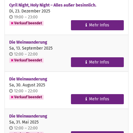
Cyril Night, Holy Night – Alles außer besinnlich.
Di, 23. Dezember 2025
Uhrzeit
bis
19:00
–
23:00
Verkauf beendet
Mehr Infos
Die Weinwanderung
Sa, 13. September 2025
Uhrzeit
bis
12:00
–
22:00
Verkauf beendet
Mehr Infos
Die Weinwanderung
Sa, 30. August 2025
Uhrzeit
bis
12:00
–
22:00
Verkauf beendet
Mehr Infos
Die Weinwanderung
Sa, 31. Mai 2025
Uhrzeit
bis
12:00
–
22:00