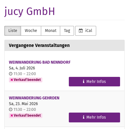
Zum
jucy GmbH
Haupt-
Inhalt
springen
Liste
Woche
Monat
Tag
iCal
Vergangene Veranstaltungen
WEINWANDERUNG BAD NENNDORF
Sa, 4. Juli 2026
Uhrzeit
bis
11:30
–
22:00
Verkauf beendet
Mehr Infos
WEINWANDERUNG GEHRDEN
Sa, 23. Mai 2026
Uhrzeit
bis
11:30
–
22:00
Verkauf beendet
Mehr Infos