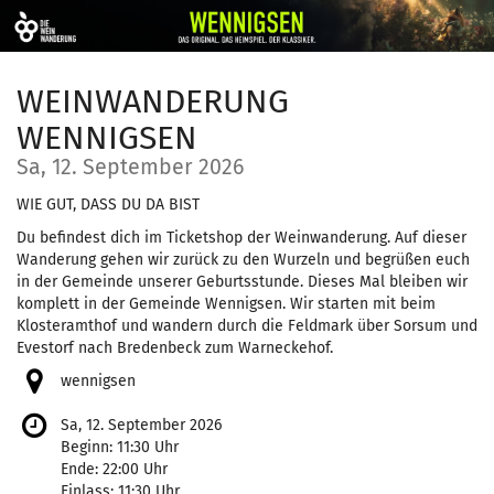
Zum
Haupt-
Inhalt
springen
WEINWANDERUNG
WENNIGSEN
Sa, 12. September 2026
WIE GUT, DASS DU DA BIST
Du befindest dich im Ticketshop der Weinwanderung. Auf dieser
Wanderung gehen wir zurück zu den Wurzeln und begrüßen euch
in der Gemeinde unserer Geburtsstunde. Dieses Mal bleiben wir
komplett in der Gemeinde Wennigsen. Wir starten mit beim
Klosteramthof und wandern durch die Feldmark über Sorsum und
Evestorf nach Bredenbeck zum Warneckehof.
wennigsen
Sa, 12. September 2026
Beginn:
11:30
Uhr
Ende:
22:00
Uhr
Einlass:
11:30
Uhr