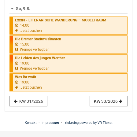
Anzeige
So, 9.8.
auswählen
Exxtra - LITERARISCHE WANDERUNG – MOSELTRAUM
14:00
Jetzt buchen
Die Bremer Stadtmusikanten
15:00
Wenige verfügbar
Die Leiden des jungen Werther
19:00
Wenige verfügbar
Was ihr wollt
19:00
Jetzt buchen
KW 31/2026
KW 33/2026
Kontakt
Impressum
ticketing powered by VR Ticket