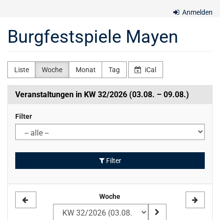
Zum
Anmelden
Haupt-
Inhalt
Burgfestspiele Mayen
springen
Liste
Woche
Monat
Tag
iCal
Veranstaltungen in KW 32/2026 (03.08. – 09.08.)
Filter
Filter
Woche
Woche
zur