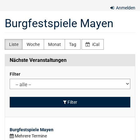
Zum
Anmelden
Haupt-
Inhalt
Burgfestspiele Mayen
springen
Liste
Woche
Monat
Tag
iCal
Nächste Veranstaltungen
Filter
Filter
Burgfestspiele Mayen
Mehrere Termine