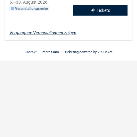
bis
6.
–
30. August 2026
Veranstaltungsreihe
Tickets
Vergangene Veranstaltungen zeigen
Kontakt
Impressum
ticketing powered by VR Ticket