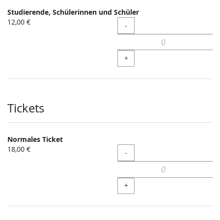
Produkte
Studierende, Schülerinnen und Schüler
Unkategorisierte
12,00 €
Menge
-
Produkte
+
Tickets
Normales Ticket
18,00 €
Menge
-
+