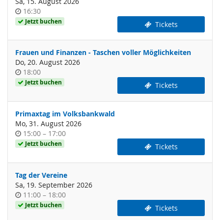
Sa, 15. August 2026
Uhrzeit
16:30
Jetzt buchen
Tickets
Frauen und Finanzen - Taschen voller Möglichkeiten
Do, 20. August 2026
Uhrzeit
18:00
Jetzt buchen
Tickets
Primaxtag im Volksbankwald
Mo, 31. August 2026
Uhrzeit
bis
15:00
–
17:00
Jetzt buchen
Tickets
Tag der Vereine
Sa, 19. September 2026
Uhrzeit
bis
11:00
–
18:00
Jetzt buchen
Tickets