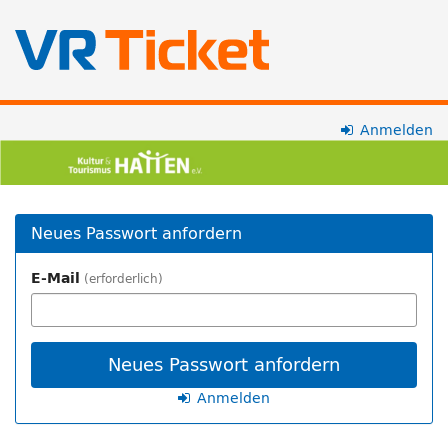
Zum
Anmelden
Kultur-
Haupt-
Inhalt
und
springen
Tourismus
Neues Passwort anfordern
Hatten
E-Mail
erforderlich
e.V.
Neues Passwort anfordern
Anmelden