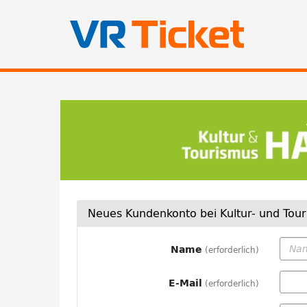
Zum
Haupt-
Kultur-
Inhalt
springen
und
Tourismus
Hatten
e.V.
Neues Kundenkonto bei Kultur- und Touri
Name
erforderlich
E-Mail
erforderlich