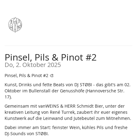
Zum
Haupt-
Inhalt
springen
Pinsel, Pils & Pinot #2
Do, 2. Oktober 2025
Pinsel, Pils & Pinot #2 🎨
Kunst, Drinks und fette Beats von DJ STØBI - das gibt's am 02.
Oktober im Bullenstall der Genusshöfe (Hannoversche Str.
17).
Gemeinsam mit vanWEINS & HERR Schmidt Bier, unter der
kreativen Leitung von René Turrek, zaubert ihr euer eigenes
Kunstwerk auf die Leinwand und Jutebeutel zum Mitnehmen.
Dabei immer am Start: feinster Wein, kühles Pils und freshe
DJ-Sounds von STØBI.