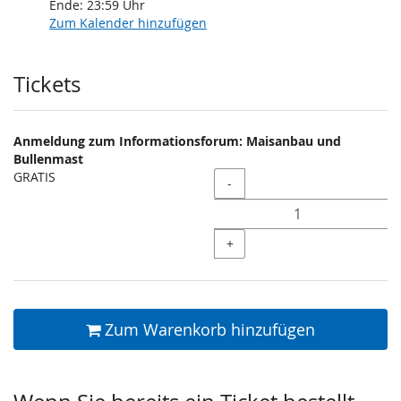
Ende:
23:59
Uhr
Zum Kalender hinzufügen
Produkte
Tickets
Anmeldung zum Informationsforum: Maisanbau und
Bullenmast
GRATIS
Menge
-
+
Zum Warenkorb hinzufügen