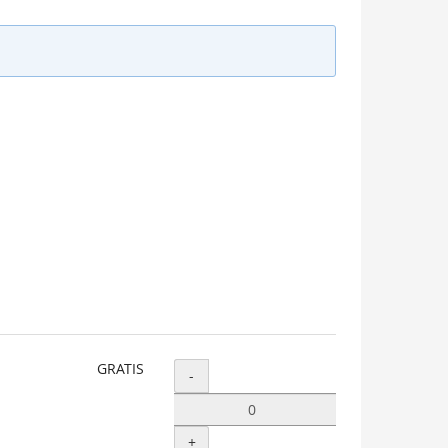
GRATIS
Menge
-
+