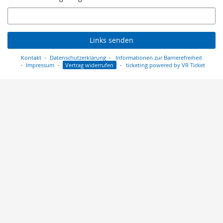
E-
Mail
Links senden
Kontakt
Datenschutzerklärung
Informationen zur Barrierefreiheit
Impressum
Vertrag widerrufen
ticketing powered by VR Ticket