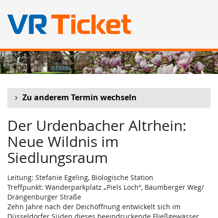
Zum
Haupt-
Inhalt
springen
Zu anderem Termin wechseln
Der Urdenbacher Altrhein:
Neue Wildnis im
Siedlungsraum
Leitung: Stefanie Egeling, Biologische Station
Treffpunkt: Wanderparkplatz „Piels Loch“, Baumberger Weg/
Drängenburger Straße
Zehn Jahre nach der Deichöffnung entwickelt sich im
Düsseldorfer Süden dieses beeindruckende Fließgewässer.