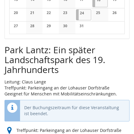
Keine Veranstaltungen
Keine Veranstaltungen
Keine Veranstaltungen
Keine Veranstaltungen
Keine Veranstaltungen
Keine Veran
20
21
22
23
24.07.2026
3 Veranstaltungen
25
26
24
Keine Veranstaltungen
Keine Veranstaltungen
Keine Veranstaltungen
Keine Veranstaltungen
Keine Veranstaltung
Keine Veran
27
28
29
30
31
Keine Veranstaltungen
Keine Veranstaltungen
Keine Veranstaltungen
Keine Veranstaltungen
Keine Veranstaltungen
Park Lantz: Ein später
Landschaftspark des 19.
Jahrhunderts
Leitung: Claus Lange
Treffpunkt: Parkeingang an der Lohauser Dorfstraße
Geeignet für Menschen mit Mobilitätseinschränkungen.
Der Buchungszeitraum für diese Veranstaltung
ist beendet.
Treffpunkt: Parkeingang an der Lohauser Dorfstraße