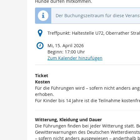
Hunde dürfen mitkommen.
Der Buchungszeitraum für diese Veranst
Treffpunkt: Haltestelle U72, Oberrather Str
Mi, 15. April 2026
Beginn:
17:00
Uhr
Zum Kalender hinzufügen
Produkte
Ticket
Unkategorisierte
Kosten
Für die Führungen wird – sofern nicht anders an
Produkte
erhoben.
Für Kinder bis 14 Jahre ist die Teilnahme kostenfre
Witterung, Kleidung und Dauer
Die Führungen finden bei jeder Witterung statt. 
Gewitterwarnungen des Deutschen Wetterdiensts)
– sofern nicht anders ausgewiesen – anderthalb 