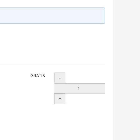
GRATIS
Menge
-
+