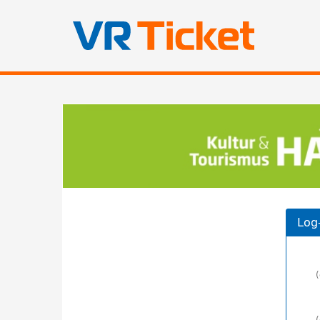
Zum
Haupt-
Kultur-
Inhalt
springen
und
Tourismus
Hatten
e.V.
Log-