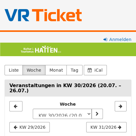
Zum
Anmelden
Kultur-
Haupt-
Inhalt
und
springen
Tourismus
Liste
Woche
Monat
Tag
iCal
Hatten
Veranstaltungen in KW 30/2026 (20.07. –
26.07.)
e.V.
Woche
Woche
zur
Anzeige
KW 29/2026
KW 31/2026
auswählen