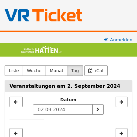
Zum
Anmelden
Kultur-
Haupt-
Inhalt
und
springen
Tourismus
Liste
Woche
Monat
Tag
iCal
Hatten
Veranstaltungen am 2. September 2024
e.V.
Datum
Datum
zur
Anzeige
auswählen