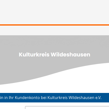
in in Ihr Kundenkonto bei Kulturkreis Wildeshausen e.V.