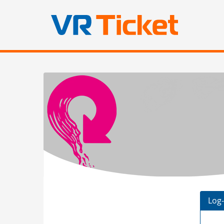
Zum
Haupt-
Kulturkreis
Inhalt
springen
Wildeshausen
e.V.
Log-