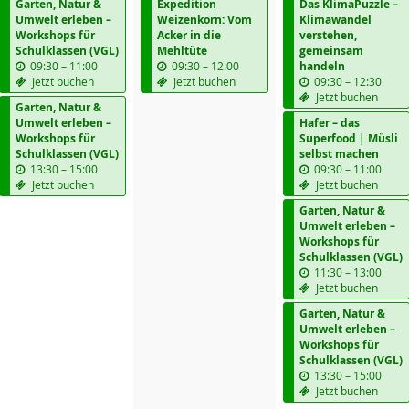
Garten, Natur &
Expedition
Das KlimaPuzzle –
Umwelt erleben –
Weizenkorn: Vom
Klimawandel
Workshops für
Acker in die
verstehen,
Schulklassen (VGL)
Mehltüte
gemeinsam
b
b
09:30
–
11:00
09:30
–
12:00
handeln
i
i
b
Jetzt buchen
Jetzt buchen
09:30
–
12:30
s
s
i
Jetzt buchen
Garten, Natur &
s
Umwelt erleben –
Hafer – das
Workshops für
Superfood | Müsli
Schulklassen (VGL)
selbst machen
b
b
13:30
–
15:00
09:30
–
11:00
i
i
Jetzt buchen
Jetzt buchen
s
s
Garten, Natur &
Umwelt erleben –
Workshops für
Schulklassen (VGL)
b
11:30
–
13:00
i
Jetzt buchen
s
Garten, Natur &
Umwelt erleben –
Workshops für
Schulklassen (VGL)
b
13:30
–
15:00
i
Jetzt buchen
s