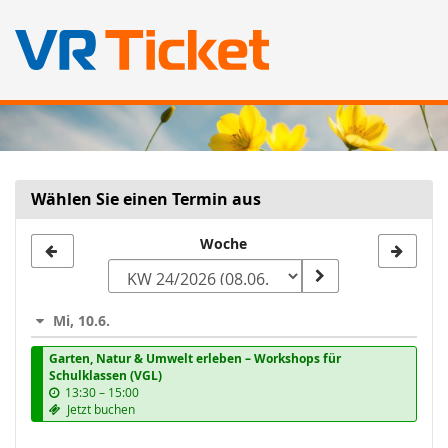
Zum
Haupt-
Inhalt
springen
Wählen Sie einen Termin aus
Woche
Woche
zur
Anzeige
Mi, 10.6.
auswählen
Garten, Natur & Umwelt erleben – Workshops für
Schulklassen (VGL)
b
13:30
–
15:00
i
Jetzt buchen
s