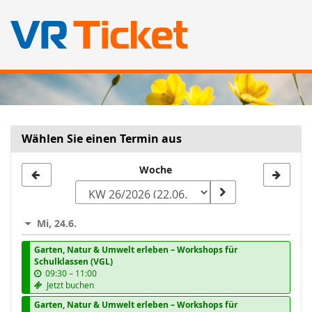
Zum
Haupt-
Inhalt
springen
Wählen Sie einen Termin aus
Woche
Woche
zur
Anzeige
Mi, 24.6.
auswählen
Garten, Natur & Umwelt erleben – Workshops für
Schulklassen (VGL)
b
09:30
–
11:00
i
Jetzt buchen
s
Garten, Natur & Umwelt erleben – Workshops für