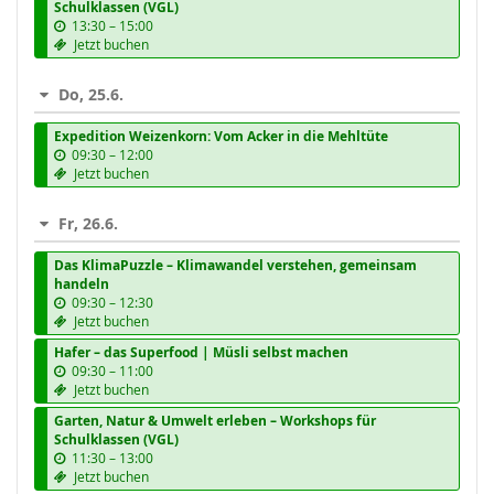
Schulklassen (VGL)
b
13:30
–
15:00
i
Jetzt buchen
s
Do, 25.6.
Expedition Weizenkorn: Vom Acker in die Mehltüte
b
09:30
–
12:00
i
Jetzt buchen
s
Fr, 26.6.
Das KlimaPuzzle – Klimawandel verstehen, gemeinsam
handeln
b
09:30
–
12:30
i
Jetzt buchen
s
Hafer – das Superfood | Müsli selbst machen
b
09:30
–
11:00
i
Jetzt buchen
s
Garten, Natur & Umwelt erleben – Workshops für
Schulklassen (VGL)
b
11:30
–
13:00
i
Jetzt buchen
s