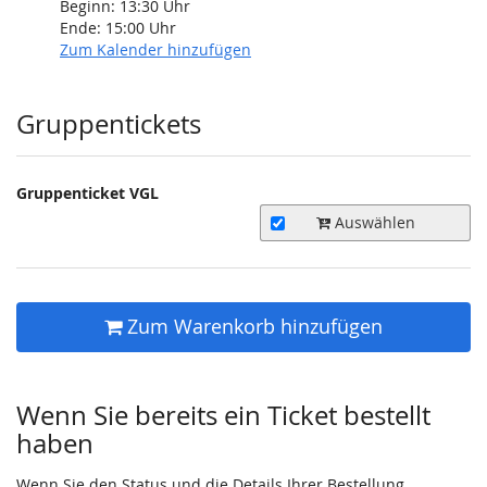
Beginn:
13:30
Uhr
Ende:
15:00
Uhr
Zum Kalender hinzufügen
Produkte
Gruppentickets
Gruppenticket VGL
Auswählen
Zum Warenkorb hinzufügen
Wenn Sie bereits ein Ticket bestellt
haben
Wenn Sie den Status und die Details Ihrer Bestellung