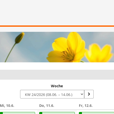
Woche
Mi, 10.6.
Do, 11.6.
Fr, 12.6.
n