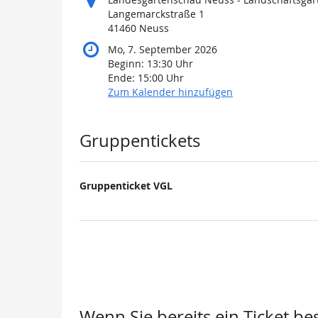
Langemarckstraße 1
41460 Neuss
Mo, 7. September 2026
Beginn:
13:30
Uhr
Ende:
15:00
Uhr
Zum Kalender hinzufügen
Produkte
Gruppentickets
Gruppenticket VGL
Wenn Sie bereits ein Ticket be