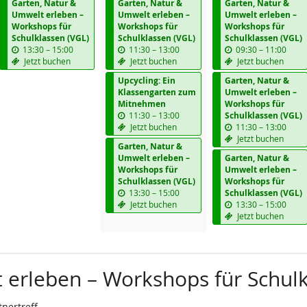
Garten, Natur &
Garten, Natur &
Garten, Natur &
Umwelt erleben –
Umwelt erleben –
Umwelt erleben –
Workshops für
Workshops für
Workshops für
Schulklassen (VGL)
Schulklassen (VGL)
Schulklassen (VGL)
b
b
b
13:30
–
15:00
11:30
–
13:00
09:30
–
11:00
i
i
i
Jetzt buchen
Jetzt buchen
Jetzt buchen
s
s
s
Upcycling: Ein
Garten, Natur &
Klassengarten zum
Umwelt erleben –
Mitnehmen
Workshops für
b
11:30
–
13:00
Schulklassen (VGL)
i
b
Jetzt buchen
11:30
–
13:00
s
i
Jetzt buchen
Garten, Natur &
s
Umwelt erleben –
Garten, Natur &
Workshops für
Umwelt erleben –
Schulklassen (VGL)
Workshops für
b
13:30
–
15:00
Schulklassen (VGL)
i
b
Jetzt buchen
13:30
–
15:00
s
i
Jetzt buchen
s
 erleben – Workshops für Schulk
nertreff