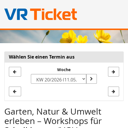
Zum
Haupt-
Inhalt
springen
Wählen Sie einen Termin aus
Woche
Woche
zur
Anzeige
auswählen
Garten, Natur & Umwelt
erleben – Workshops für