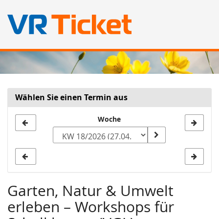
Zum
Haupt-
Inhalt
springen
Wählen Sie einen Termin aus
Woche
Woche
zur
Anzeige
auswählen
Garten, Natur & Umwelt
erleben – Workshops für