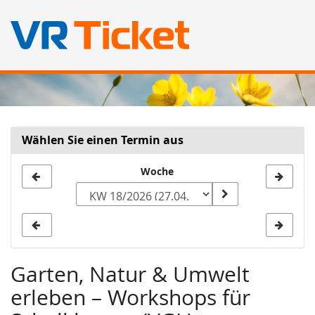
Zum
Haupt-
Inhalt
springen
Wählen Sie einen Termin aus
Woche
Woche
zur
Anzeige
auswählen
Garten, Natur & Umwelt
erleben – Workshops für