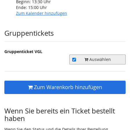
Beginn:
13:30
Uhr
Ende:
15:00
Uhr
Zum Kalender hinzufügen
Produkte
Gruppentickets
Gruppenticket VGL
Auswählen
Zum Warenkorb hinzufügen
Wenn Sie bereits ein Ticket bestellt
haben
Wenn Sie den Status und die Details Ihrer Bestellung