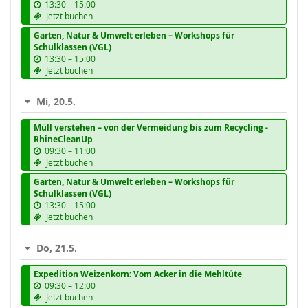
b
13:30
–
15:00
i
Jetzt buchen
s
Garten, Natur & Umwelt erleben – Workshops für
Schulklassen (VGL)
b
13:30
–
15:00
i
Jetzt buchen
s
Mi, 20.5.
Müll verstehen – von der Vermeidung bis zum Recycling -
RhineCleanUp
b
09:30
–
11:00
i
Jetzt buchen
s
Garten, Natur & Umwelt erleben – Workshops für
Schulklassen (VGL)
b
13:30
–
15:00
i
Jetzt buchen
s
Do, 21.5.
Expedition Weizenkorn: Vom Acker in die Mehltüte
b
09:30
–
12:00
i
Jetzt buchen
s