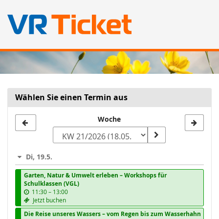
Zum
Haupt-
Inhalt
springen
Wählen Sie einen Termin aus
Woche
Woche
zur
Anzeige
Di, 19.5.
auswählen
Garten, Natur & Umwelt erleben – Workshops für
Schulklassen (VGL)
b
11:30
–
13:00
i
Jetzt buchen
s
Die Reise unseres Wassers – vom Regen bis zum Wasserhahn