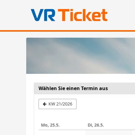
Zum
Haupt-
Inhalt
springen
Wählen Sie einen Termin aus
Woche
KW 21/2026
zur
Anzeige
Mo, 25.5.
Di, 26.5.
auswähle