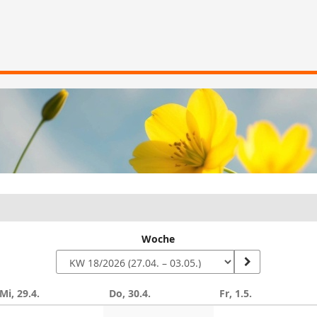
Woche
Mi, 29.4.
Do, 30.4.
Fr, 1.5.
n