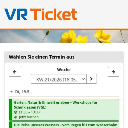
Zum
Haupt-
Inhalt
springen
Wählen Sie einen Termin aus
Woche
Woche
zur
Anzeige
Di, 19.5.
auswählen
Garten, Natur & Umwelt erleben – Workshops für
Schulklassen (VGL)
b
11:30
–
13:00
i
Jetzt buchen
s
Die Reise unseres Wassers – vom Regen bis zum Wasserhahn