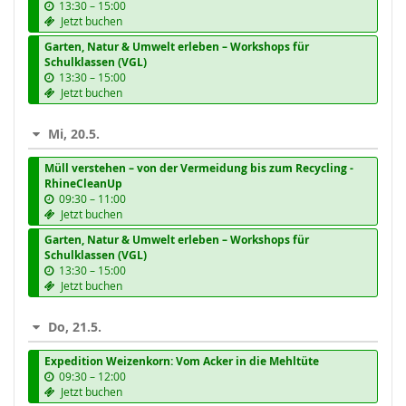
b
13:30
–
15:00
i
Jetzt buchen
s
Garten, Natur & Umwelt erleben – Workshops für
Schulklassen (VGL)
b
13:30
–
15:00
i
Jetzt buchen
s
Mi, 20.5.
Müll verstehen – von der Vermeidung bis zum Recycling -
RhineCleanUp
b
09:30
–
11:00
i
Jetzt buchen
s
Garten, Natur & Umwelt erleben – Workshops für
Schulklassen (VGL)
b
13:30
–
15:00
i
Jetzt buchen
s
Do, 21.5.
Expedition Weizenkorn: Vom Acker in die Mehltüte
b
09:30
–
12:00
i
Jetzt buchen
s