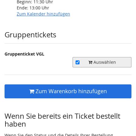
Beginn:
11:30
Uhr
Ende:
13:00
Uhr
Zum Kalender hinzufügen
Produkte
Gruppentickets
Gruppenticket VGL
Auswählen
Zum Warenkorb hinzufügen
Wenn Sie bereits ein Ticket bestellt
haben
Wenn Sie den Status und die Details Ihrer Bestellung