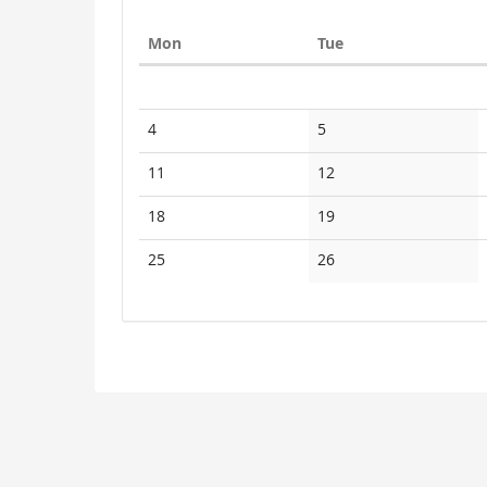
Monday
Tuesday
Mon
Tue
Calendar
No
No
4
5
events
events
No
No
11
12
events
events
No
No
18
19
events
events
No
No
25
26
events
events