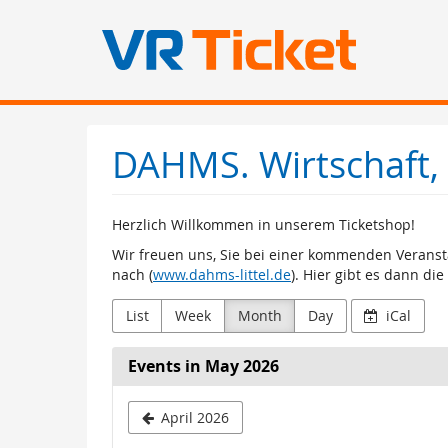
Skip to
main
DAHMS. Wirtschaft,
content
Herzlich Willkommen in unserem Ticketshop!
Wir freuen uns, Sie bei einer kommenden Veranst
nach (
www.dahms-littel.de
). Hier gibt es dann d
List
Week
Month
Day
iCal
Events in May 2026
April 2026