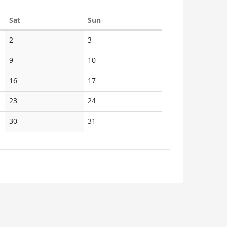
Saturday
Sunday
Sat
Sun
No
No
2
3
events
events
No
No
9
10
events
events
No
No
16
17
events
events
No
No
23
24
events
events
No
No
30
31
events
events