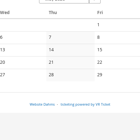
Wednesday
Thursday
Friday
Wed
Thu
Fri
No
1
events
No
No
No
6
7
8
events
events
events
No
No
No
13
14
15
events
events
events
No
No
No
20
21
22
events
events
events
No
No
No
27
28
29
events
events
events
Website Dahms
ticketing powered by VR Ticket