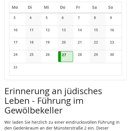
Montag
Dienstag
Mittwoch
Donnerstag
Freitag
Samstag
Sonntag
Mo
Di
Mi
Do
Fr
Sa
So
Kalender
3
4
5
6
7
8
9
Keine Veranstaltungen
Keine Veranstaltungen
Keine Veranstaltungen
Keine Veranstaltungen
Keine Veranstaltungen
Keine Veranstaltung
Keine Veran
10
11
12
13
14
15
16
Keine Veranstaltungen
Keine Veranstaltungen
Keine Veranstaltungen
Keine Veranstaltungen
Keine Veranstaltungen
Keine Veranstaltung
Keine Veran
17
18
19
20
21
22
23
Keine Veranstaltungen
Keine Veranstaltungen
Keine Veranstaltungen
Keine Veranstaltungen
Keine Veranstaltungen
Keine Veranstaltung
Keine Veran
24
25
26
27.08.2026
1 Veranstaltung
28
29
30
27
Keine Veranstaltungen
Keine Veranstaltungen
Keine Veranstaltungen
Keine Veranstaltungen
Keine Veranstaltung
Keine Veran
31
Keine Veranstaltungen
Erinnerung an jüdisches
Leben - Führung im
Gewölbekeller
Wir laden Sie herzlich zu einer eindrucksvollen Führung in
den Gedenkraum an der Münsterstraße 2 ein. Dieser