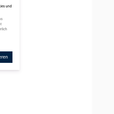
kies und
ns
ht
rlich
eren