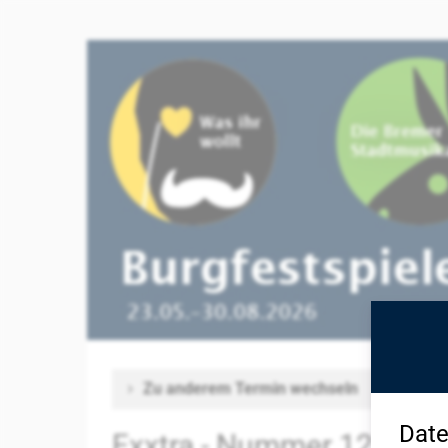
Zum
Haupt-
Burgfestspiele
Inhalt
springen
Mayen
Zu anderem Termin wechseln
Date
Exxtra - Nummer 128