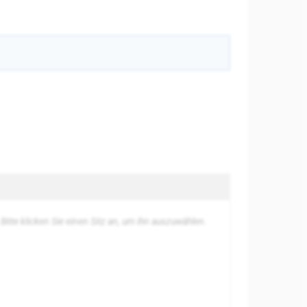
usgewählte
Bitte klicken Sie einen Sitz an, um ihn auszuwählen.
itze