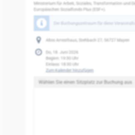
Ministerium für Arbeit, Soziales, Transformation und Di
Europäischen Sozialfonds Plus (ESF+).
Der Buchungszeitraum für diese Veranstaltu
Altes Arresthaus, Stehbach 27, 56727 Mayen
Do, 18. Juni 2026
Beginn:
19:30
Uhr
Einlass:
18:30
Uhr
Zum Kalender hinzufügen
Wählen Sie einen Sitzplatz zur Buchung aus