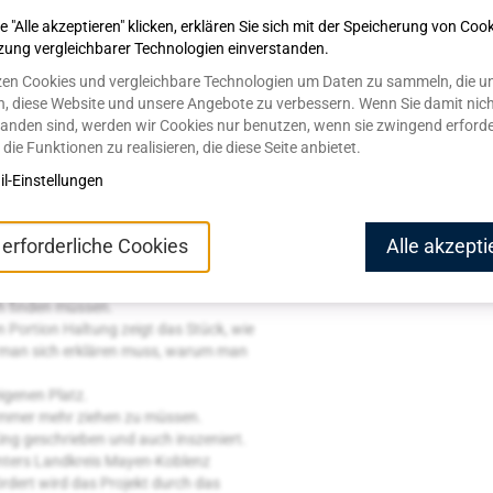
 "Alle akzeptieren" klicken, erklären Sie sich mit der Speicherung von Coo
zung vergleichbarer Technologien einverstanden.
ie selten gehört werden.
zen Cookies und vergleichbare Technologien um Daten zu sammeln, die u
hen, die unterschiedlicher kaum sein
n, diese Website und unsere Angebote zu verbessern. Wenn Sie damit nic
sicherheit zwischen dem, was war, und
tanden sind, werden wir Cookies nur benutzen, wenn sie zwingend erforde
die Funktionen zu realisieren, die diese Seite anbietet.
hnell klar: Lebensläufe verlaufen
die Erwartungen der anderen und für
il-Einstellungen
Platz finden.
 erforderliche Cookies
Alle akzepti
icherheit bedeutet.
h finden müssen.
 Portion Haltung zeigt das Stück, wie
e man sich erklären muss, warum man
igenen Platz.
Nummer mehr ziehen zu müssen.
ing geschrieben und auch inszeniert.
nters Landkreis Mayen-Koblenz
rdert wird das Projekt durch das