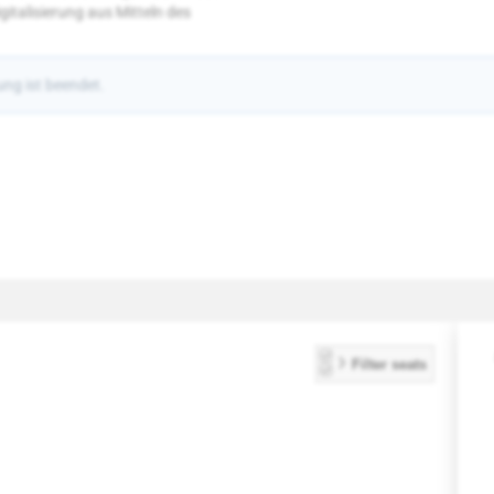
gitalisierung aus Mitteln des
ng ist beendet.
A
S