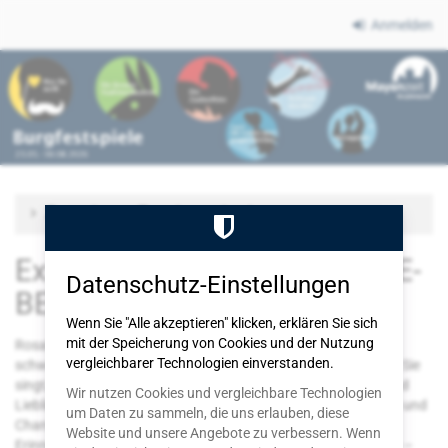
Zum
Anmelden
Haupt-
Burgfestspiele
Inhalt
springen
Mayen
Zu anderem Termin wechseln
Exxtra - DIE ROSALY OBERSTE-
Datenschutz-Einstellungen
BEULMANN SHOW
Wenn Sie "Alle akzeptieren" klicken, erklären Sie sich
mit der Speicherung von Cookies und der Nutzung
Rosaly Oberste-Beulmann ist zurück – mit einer neuen,
vergleichbarer Technologien einverstanden.
schwungvollen Revue voller Witz, Gefühl und Überraschungen. Sie
singt, plaudert und feiert mit ihren Gästen über Liebe, Leben und
Wir nutzen Cookies und vergleichbare Technologien
Lieblingslieder. Zwischen Nostalgie und Lebensfreude, Charme und
um Daten zu sammeln, die uns erlauben, diese
Chanson entfaltet sich ein Abend, der Herzen öffnet und
Website und unsere Angebote zu verbessern. Wenn
Erinnerungen weckt. Musikalisch, humorvoll und unvergesslich –