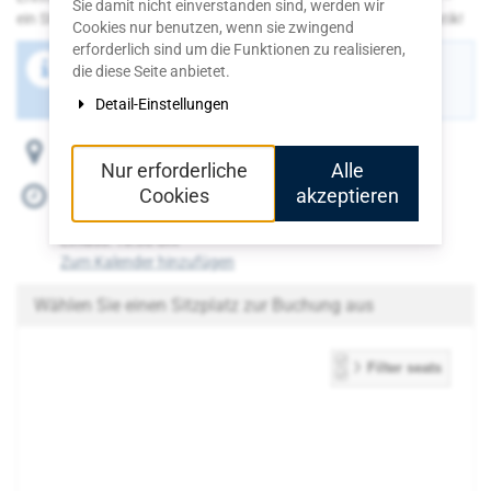
Sie damit nicht einverstanden sind, werden wir
ein Stück Glück auf der Bühne. Alles ist möglich – außer Akrobatik!
Cookies nur benutzen, wenn sie zwingend
erforderlich sind um die Funktionen zu realisieren,
Der Buchungszeitraum für diese Veranstaltung ist
die diese Seite anbietet.
beendet.
Detail-Einstellungen
Burgfrieden 8, 56727 Mayen
Nur erforderliche
Alle
Cookies
akzeptieren
Di, 23. Juni 2026
Beginn:
19:00
Uhr
Einlass:
18:30
Uhr
Zum Kalender hinzufügen
Wählen Sie einen Sitzplatz zur Buchung aus