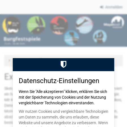
Zum
Anmelden
Haupt-
Burgfestspiele
Inhalt
springen
Mayen
Zu anderem Termin wechseln
Exxtra - Humor ist Trumpf
Datenschutz-Einstellungen
Sketche, Gags und jede Menge Wortwitz: Michael Ophelders serviert
Wenn Sie "Alle akzeptieren" klicken, erklären Sie sich
ein humorvolles, musikalisches Menü voller Pointen und Nostalgie.
mit der Speicherung von Cookies und der Nutzung
Mit Klassikern von Peter Frankenfeld, Harald Juhnke, Otto Waalkes,
vergleichbarer Technologien einverstanden.
Dieter Krebs, Iris Berben und Heinz Erhardt lässt er die großen
Momente des deutschen Humors wieder aufleben. Zurücklehnen,
Wir nutzen Cookies und vergleichbare Technologien
abschalten und herzlich lachen – denn Lachen ist bekanntlich die
um Daten zu sammeln, die uns erlauben, diese
beste Medizin. Wohl bekomm’s!
Website und unsere Angebote zu verbessern. Wenn