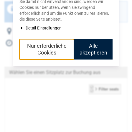
Sie damit nicht einverstanden sind, werden wir
Cookies nur benutzen, wenn sie zwingend
Der Buchungszeitraum für diese Veranstaltung ist
erforderlich sind um die Funktionen zu realisieren,
beendet.
die diese Seite anbietet.
Detail-Einstellungen
Altes Arresthaus, Stehbach 27, 56727 Mayen
Fr, 3. Juli 2026
Nur erforderliche
Alle
Beginn:
19:30
Uhr
Cookies
akzeptieren
Einlass:
18:30
Uhr
Zum Kalender hinzufügen
Wählen Sie einen Sitzplatz zur Buchung aus