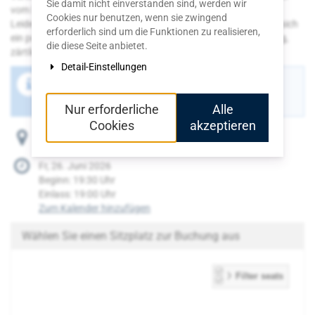
Sie damit nicht einverstanden sind, werden wir
vom Spiel der Liebe, vom Schein und vom Sein. Zwischen
Cookies nur benutzen, wenn sie zwingend
Leidenschaft und Verwirrung, Sehnsucht und Humor entfaltet sich
erforderlich sind um die Funktionen zu realisieren,
ein poetisches Theaterfest über die Macht des Gefühls – schräg,
die diese Seite anbietet.
zärtlich und voller Leben.
Detail-Einstellungen
Der Buchungszeitraum für diese Veranstaltung ist
beendet.
Nur erforderliche
Alle
Cookies
akzeptieren
Burgfrieden 8, 56727 Mayen
Fr, 26. Juni 2026
Beginn:
19:30
Uhr
Einlass:
19:00
Uhr
Zum Kalender hinzufügen
Wählen Sie einen Sitzplatz zur Buchung aus