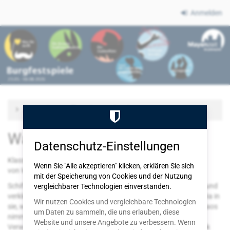
Zum
Anmelden
Haupt-
Burgfestspiele
Inhalt
springen
Mayen
Zu anderem Termin wechseln
Was ihr wollt
Datenschutz-Einstellungen
Klassische Komödie – Hauptbühne
Wenn Sie "Alle akzeptieren" klicken, erklären Sie sich
von William Shakespeare
mit der Speicherung von Cookies und der Nutzung
Schiffbruch, Maskerade, Liebeswirren: Viola strandet in Illyrien und
vergleichbarer Technologien einverstanden.
verkleidet sich als Mann. Schon bald verliebt sich die Gräfin Olivia in
Wir nutzen Cookies und vergleichbare Technologien
sie, während Viola selbst den Herzog liebt – und das Gefühlschaos
um Daten zu sammeln, die uns erlauben, diese
nimmt seinen Lauf. Shakespeares funkelnde
Website und unsere Angebote zu verbessern. Wenn
Verwechslungskomödie erzählt mit Witz, Melancholie und Musik