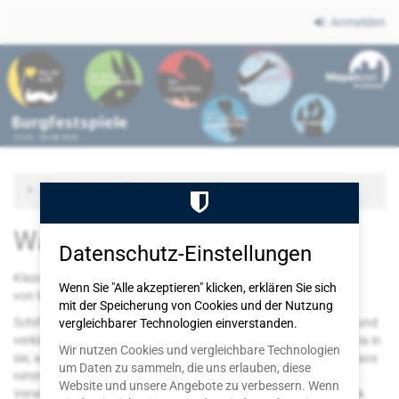
Zum
Anmelden
Haupt-
Burgfestspiele
Inhalt
springen
Mayen
Zu anderem Termin wechseln
Was ihr wollt
Datenschutz-Einstellungen
Klassische Komödie – Hauptbühne
Wenn Sie "Alle akzeptieren" klicken, erklären Sie sich
von William Shakespeare
mit der Speicherung von Cookies und der Nutzung
Schiffbruch, Maskerade, Liebeswirren: Viola strandet in Illyrien und
vergleichbarer Technologien einverstanden.
verkleidet sich als Mann. Schon bald verliebt sich die Gräfin Olivia in
Wir nutzen Cookies und vergleichbare Technologien
sie, während Viola selbst den Herzog liebt – und das Gefühlschaos
um Daten zu sammeln, die uns erlauben, diese
nimmt seinen Lauf. Shakespeares funkelnde
Website und unsere Angebote zu verbessern. Wenn
Verwechslungskomödie erzählt mit Witz, Melancholie und Musik