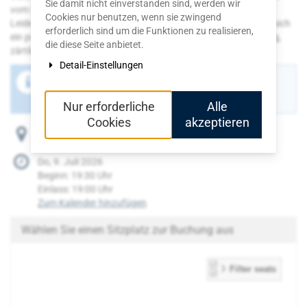
Sie damit nicht einverstanden sind, werden wir
vom Spiel der Liebe, vom Schein und vom Sein. Zwischen
Cookies nur benutzen, wenn sie zwingend
Leidenschaft und Verwirrung, Sehnsucht und Humor entfaltet sich
erforderlich sind um die Funktionen zu realisieren,
ein poetisches Theaterfest über die Macht des Gefühls – schräg,
die diese Seite anbietet.
zärtlich und voller Leben.
Detail-Einstellungen
Der Buchungszeitraum für diese Veranstaltung ist
beendet.
Nur erforderliche
Alle
Cookies
akzeptieren
Burgfrieden 8, 56727 Mayen
Do, 9. Juli 2026
Beginn:
19:30
Uhr
Einlass:
19:00
Uhr
Zum Kalender hinzufügen
Wählen Sie einen Sitzplatz zur Buchung aus