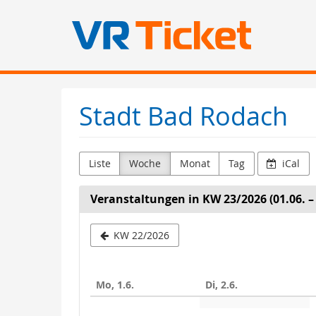
Zum
Haupt-
Stadt Bad Rodach
Inhalt
springen
Liste
Woche
Monat
Tag
iCal
Veranstaltungen in KW 23/2026 (01.06. – 
Woche
KW 22/2026
zur
Anzeige
Mo, 1.6.
Di, 2.6.
auswähle