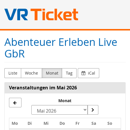
Zum
Abenteuer Erleben Live
Haupt-
Inhalt
GbR
springen
Liste
Woche
Monat
Tag
iCal
Veranstaltungen im Mai 2026
Monat
Montag
Dienstag
Mittwoch
Donnerstag
Freitag
Samstag
Sonntag
Mo
Di
Mi
Do
Fr
Sa
So